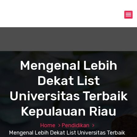
S
k
i
p
t
o
c
o
n
Mengenal Lebih
t
e
Dekat List
n
t
Universitas Terbaik
Kepulauan Riau
Home
Pendidikan
Mengenal Lebih Dekat List Universitas Terbaik