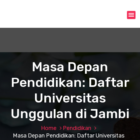
S
k
i
p
t
o
c
o
n
Masa Depan
t
e
Pendidikan: Daftar
n
t
Universitas
Unggulan di Jambi
Home
Pendidikan
Masa Depan Pendidikan: Daftar Universitas