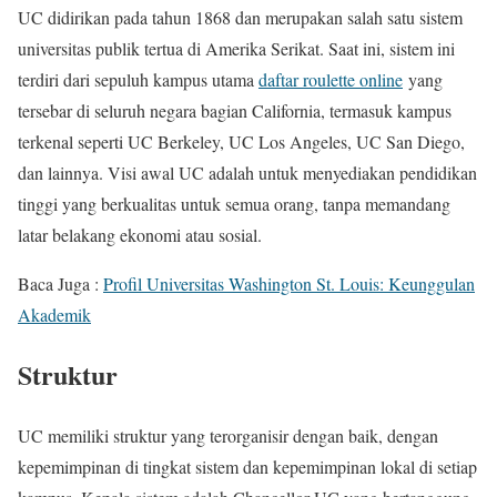
UC didirikan pada tahun 1868 dan merupakan salah satu sistem
universitas publik tertua di Amerika Serikat. Saat ini, sistem ini
terdiri dari sepuluh kampus utama
daftar roulette online
yang
tersebar di seluruh negara bagian California, termasuk kampus
terkenal seperti UC Berkeley, UC Los Angeles, UC San Diego,
dan lainnya. Visi awal UC adalah untuk menyediakan pendidikan
tinggi yang berkualitas untuk semua orang, tanpa memandang
latar belakang ekonomi atau sosial.
Baca Juga :
Profil Universitas Washington St. Louis: Keunggulan
Akademik
Struktur
UC memiliki struktur yang terorganisir dengan baik, dengan
kepemimpinan di tingkat sistem dan kepemimpinan lokal di setiap