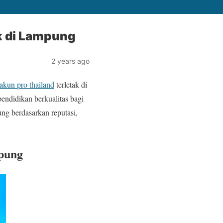
k di Lampung
2 years ago
akun pro thailand
terletak di
endidikan berkualitas bagi
ung berdasarkan reputasi,
mpung