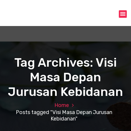
S
k
i
p
t
o
c
o
n
Tag Archives: Visi
t
e
Masa Depan
n
t
Jurusan Kebidanan
Home
Posts tagged "Visi Masa Depan Jurusan
Kebidanan"