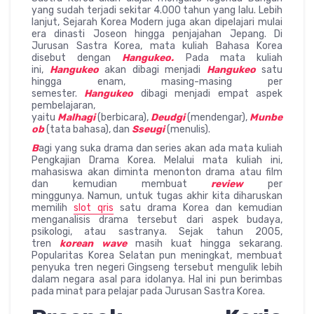
yang sudah terjadi sekitar 4.000 tahun yang lalu. Lebih
lanjut, Sejarah Korea Modern juga akan dipelajari mulai
era dinasti Joseon hingga penjajahan Jepang. Di
Jurusan Sastra Korea, mata kuliah Bahasa Korea
disebut dengan
Hangukeo.
Pada mata kuliah
ini,
Hangukeo
akan dibagi menjadi
Hangukeo
satu
hingga enam, masing-masing per
semester.
Hangukeo
dibagi menjadi empat aspek
pembelajaran,
yaitu
Malhagi
(berbicara),
Deudgi
(mendengar),
Munbe
ob
(tata bahasa), dan
Sseugi
(menulis).
B
agi yang suka drama dan series akan ada mata kuliah
Pengkajian Drama Korea. Melalui mata kuliah ini,
mahasiswa akan diminta menonton drama atau film
dan kemudian membuat
review
per
minggunya. Namun, untuk tugas akhir kita diharuskan
memilih
slot qris
satu drama Korea dan kemudian
menganalisis drama tersebut dari aspek budaya,
psikologi, atau sastranya. Sejak tahun 2005,
tren
korean wave
masih kuat hingga sekarang.
Popularitas Korea Selatan pun meningkat, membuat
penyuka tren negeri Gingseng tersebut mengulik lebih
dalam negara asal para idolanya. Hal ini pun berimbas
pada minat para pelajar pada Jurusan Sastra Korea.