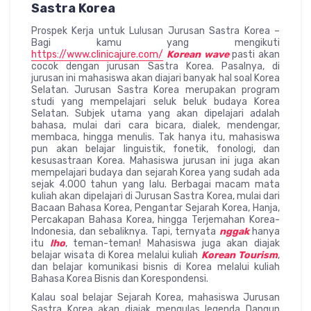
Sastra Korea
Prospek Kerja untuk Lulusan Jurusan Sastra Korea –
Bagi kamu yang mengikuti
https://www.clinicajure.com/
Korean
wave
pasti akan
cocok dengan jurusan Sastra Korea. Pasalnya, di
jurusan ini mahasiswa akan diajari banyak hal soal Korea
Selatan. Jurusan Sastra Korea merupakan program
studi yang mempelajari seluk beluk budaya Korea
Selatan. Subjek utama yang akan dipelajari adalah
bahasa, mulai dari cara bicara, dialek, mendengar,
membaca, hingga menulis. Tak hanya itu, mahasiswa
pun akan belajar linguistik, fonetik, fonologi, dan
kesusastraan Korea. Mahasiswa jurusan ini juga akan
mempelajari budaya dan sejarah Korea yang sudah ada
sejak 4.000 tahun yang lalu. Berbagai macam mata
kuliah akan dipelajari di Jurusan Sastra Korea, mulai dari
Bacaan Bahasa Korea, Pengantar Sejarah Korea, Hanja,
Percakapan Bahasa Korea, hingga Terjemahan Korea-
Indonesia, dan sebaliknya. Tapi, ternyata
nggak
hanya
itu
lho
, teman-teman! Mahasiswa juga akan diajak
belajar wisata di Korea melalui kuliah
Korean Tourism
,
dan belajar komunikasi bisnis di Korea melalui kuliah
Bahasa Korea Bisnis dan Korespondensi.
Kalau soal belajar Sejarah Korea, mahasiswa Jurusan
Sastra Korea akan diajak mengulas legenda Dangun