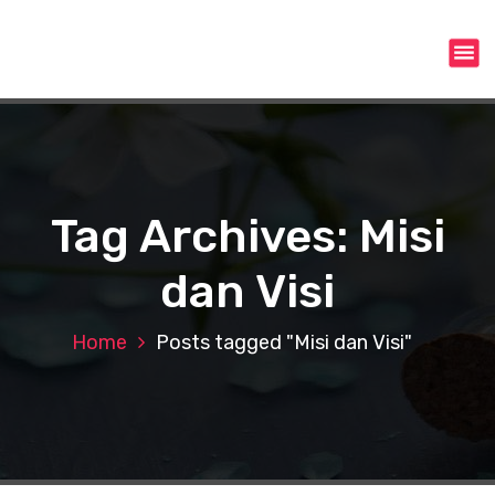
S
k
i
p
t
o
c
o
n
Tag Archives: Misi
t
e
dan Visi
n
t
Home
Posts tagged "Misi dan Visi"